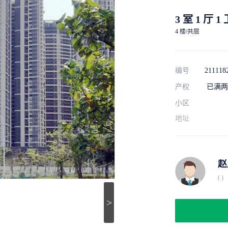
3 室 1 厅 1
4 楼/共层
编号
211118
产权
已满两
小区
地址
赵
( )
>