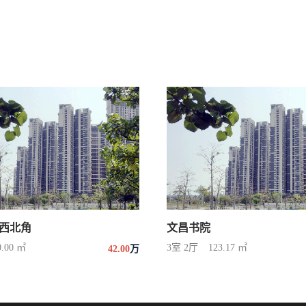
西北角
文昌书院
0.00 ㎡
3室 2厅
123.17 ㎡
42.00
万