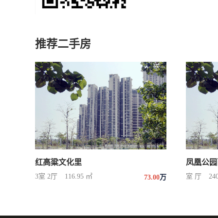
推荐二手房
红高粱文化里
凤凰公园
3室 2厅
116.95 ㎡
室 厅
24
73.00
万