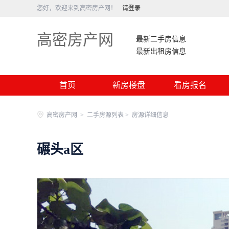
您好，欢迎来到高密房产网！
请登录
高密房产网
最新二手房信息
最新出租房信息
首页
新房楼盘
看房报名
高密房产网
>
二手房源列表 >
房源详细信息
碾头a区